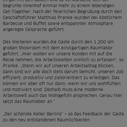
r
begrünte Innenhof einmal mehr zu einem lebendigen
s
Get-Together. Nach der feierlichen Begrüßung durch den
Geschäftsführer Matthias Pranke wurden bei köstlichem
p
Barbecue und Buffet sowie entspannter Atmosphäre
r
angeregte Gespräche geführt.
i
Des Weiteren wurden die Gäste durch den 1.200 qm
n
großen Showroom mit dem einzigartigen Raumlabor
geführt. „Hier wollen wir unsere Kunden mit auf die
g
Reise nehmen, die Arbeitswelten sinnlich zu erfassen“, so
e
Pranke. „Wenn wir auf unseren Arbeitsalltag blicken,
dann sind wir alle doch stets darum bemüht, unseren Job
n
effizient, produktiv und zielorientiert zu erledigen. Das
können wir aber oft nur dann, wenn wir uns wohlfühlen
und motiviert sind. Deshalb muss eine moderne
Arbeitswelt auch das Wohlgefühl ansprechen. Genau hier
setzt das Raumlabor an.“
„Der schönste Keller Berlins“ – so das Feedback der Gäste
zu den neu entstandenen Räumlichkeiten.