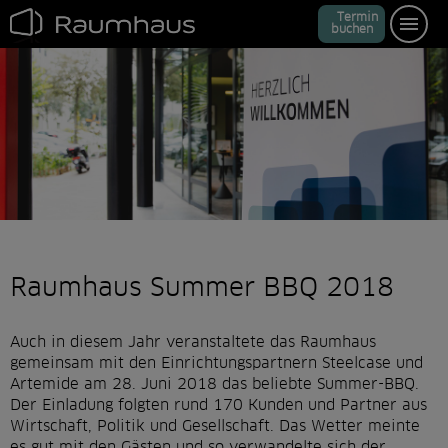
Kontakt
N
a
N
Termin
v
i
buchen
g
a
t
a
i
o
n
ü
b
e
v
r
s
p
r
i
i
n
g
e
n
g
a
t
i
Raumhaus Summer BBQ 2018
o
n
Auch in diesem Jahr veranstaltete das Raumhaus
ü
gemeinsam mit den Einrichtungspartnern Steelcase und
b
Artemide am 28. Juni 2018 das beliebte Summer-BBQ.
Der Einladung folgten rund 170 Kunden und Partner aus
e
Wirtschaft, Politik und Gesellschaft. Das Wetter meinte
es gut mit den Gästen und so verwandelte sich der