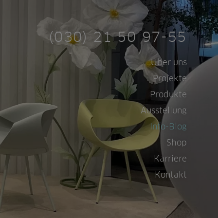
(030) 21 50 97-55
Navigation
Über uns
überspringen
Projekte
Produkte
Ausstellung
Info-Blog
Shop
Karriere
Kontakt