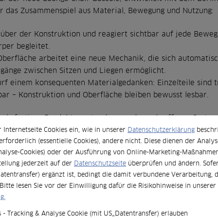
hr das Zusammenspiel aus Material, Bewegung und Nutzung:
se über der Konstruktion und reagiert sichtbar auf jede Bewe
per begleitet.
Oberfläche arbeitet eine neue Mechanik, die sich automatis
rgänge zwischen Sitzen und Liegen ermöglicht.
wurf einem konsequenten Materialgedanken: Einzelteile sind 
ar – Konstruktion und Oberfläche bleiben bewusst lesbar.
 als fertiges Produkt verstanden, sondern als offenes Syste
h hier nicht in einem statischen Zustand, sondern im Gebrauc
r Internetseite Cookies ein, wie in unserer
Datenschutzerklärung
beschri
rforderlich (essentielle Cookies), andere nicht. Diese dienen der Analys
nalyse-Cookies) oder der Ausführung von Online-Marketing-Maßnahmen 
eitete Klassiker – etwa von Verner Panton – die in neuen Ma
tellung jederzeit auf der
Datenschutzseite
überprüfen und ändern. Sofer
ngenheit und Gegenwart werden nicht getrennt, sondern b
atentransfer) ergänzt ist, bedingt die damit verbundene Verarbeitung, 
Bitte lesen Sie vor der Einwilligung dafür die Risikohinweise in unserer
g.
 - Tracking & Analyse Cookie (mit US_Datentransfer) erlauben