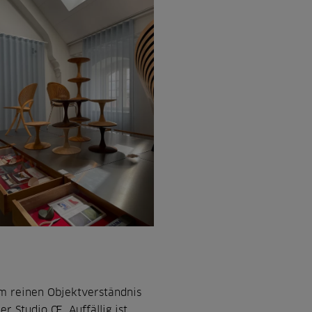
om reinen Objektverständnis
r Studio Œ. Auffällig ist