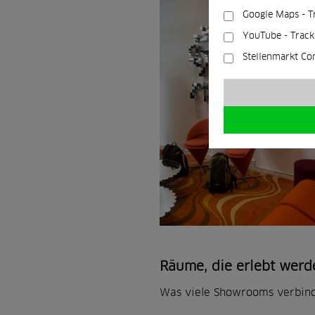
Google Maps - T
YouTube - Track
Stellenmarkt Co
Räume, die erlebt wer
Was viele Showrooms verbinde