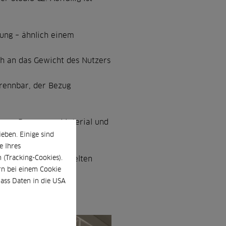
gung – ähnlich einem
ch an das Gewicht des Nutzers
trennbar, der Bezug
m aus Bewegung, Material und
h.
eben. Einige sind
e Ihres
(Tracking-Cookies).
terialien und Farbwelten
n bei einem Cookie
ewusst miteinander
dass Daten in die USA