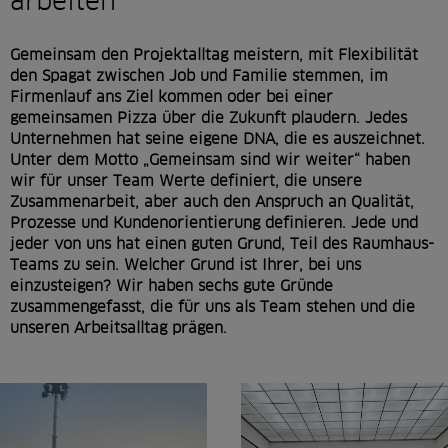
arbeiten
r
s
Gemeinsam den Projektalltag meistern, mit Flexibilität
p
den Spagat zwischen Job und Familie stemmen, im
Firmenlauf ans Ziel kommen oder bei einer
r
gemeinsamen Pizza über die Zukunft plaudern. Jedes
i
Unternehmen hat seine eigene DNA, die es auszeichnet.
Unter dem Motto „Gemeinsam sind wir weiter“ haben
n
wir für unser Team Werte definiert, die unsere
g
Zusammenarbeit, aber auch den Anspruch an Qualität,
Prozesse und Kundenorientierung definieren. Jede und
e
jeder von uns hat einen guten Grund, Teil des Raumhaus-
n
Teams zu sein. Welcher Grund ist Ihrer, bei uns
einzusteigen? Wir haben sechs gute Gründe
zusammengefasst, die für uns als Team stehen und die
unseren Arbeitsalltag prägen.