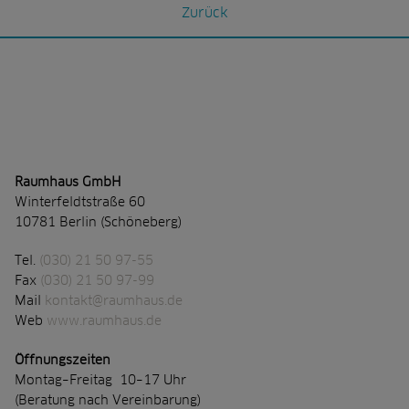
Zurück
Raumhaus GmbH
Winterfeldtstraße 60
10781 Berlin (Schöneberg)
Tel.
(030) 21 50 97-55
Fax
(030) 21 50 97-99
Mail
kontakt@raumhaus.de
Web
www.raumhaus.de
Öffnungszeiten
Montag–Freitag 10–17 Uhr
(Beratung nach Vereinbarung)