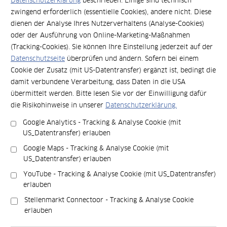
Datenschutzerklärung
beschrieben. Einige sind technisch
Fragen und schauen über den Tellerrand hinaus, um neue
zwingend erforderlich (essentielle Cookies), andere nicht. Diese
Chancen und Lösungen zu entdecken. Veränderungen
dienen der Analyse Ihres Nutzerverhaltens (Analyse-Cookies)
sehen wir als Chance an, nicht als Risiko. Wir suchen
oder der Ausführung von Online-Marketing-Maßnahmen
aktiv nach Möglichkeiten, Umsatzpotenziale zu heben
(Tracking-Cookies). Sie können Ihre Einstellung jederzeit auf der
und neue Wege zu finden, um das Unternehmen und
Datenschutzseite
überprüfen und ändern. Sofern bei einem
unsere Arbeitsweise zu optimieren.
Cookie der Zusatz (mit US-Datentransfer) ergänzt ist, bedingt die
damit verbundene Verarbeitung, dass Daten in die USA
Wir agieren, statt nur zu reagieren und übernehmen
übermittelt werden. Bitte lesen Sie vor der Einwilligung dafür
Verantwortung für unsere Aufgaben. Dabei ist uns eine
die Risikohinweise in unserer
Datenschutzerklärung.
positive Einstellung wichtig, die sich in einer motivierten
und begeisterten Herangehensweise an die Arbeit
Google Analytics - Tracking & Analyse Cookie (mit
widerspiegelt.
US_Datentransfer) erlauben
Google Maps - Tracking & Analyse Cookie (mit
US_Datentransfer) erlauben
Wir handeln teamorientiert
YouTube - Tracking & Analyse Cookie (mit US_Datentransfer)
erlauben
Stellenmarkt Connectoor - Tracking & Analyse Cookie
Bei Raumhaus steht das Miteinander im Mittelpunkt. Die
erlauben
Zusammenarbeit erfolgt kooperativ. Teamarbeit
bedeutet für uns nicht nur die Aufteilung von Aufgaben,