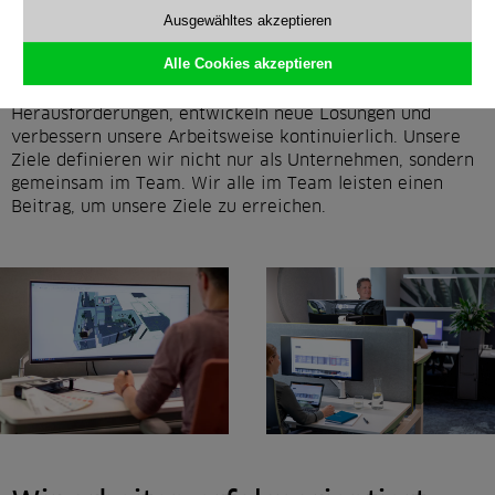
sondern auch gegenseitige Unterstützung. Wir sind
Ausgewähltes akzeptieren
füreinander da und helfen uns, wenn es darauf ankommt.
Alle Cookies akzeptieren
Wir verstehen uns als Einheit und meistern gemeinsam
Herausforderungen, entwickeln neue Lösungen und
verbessern unsere Arbeitsweise kontinuierlich. Unsere
Ziele definieren wir nicht nur als Unternehmen, sondern
gemeinsam im Team. Wir alle im Team leisten einen
Beitrag, um unsere Ziele zu erreichen.