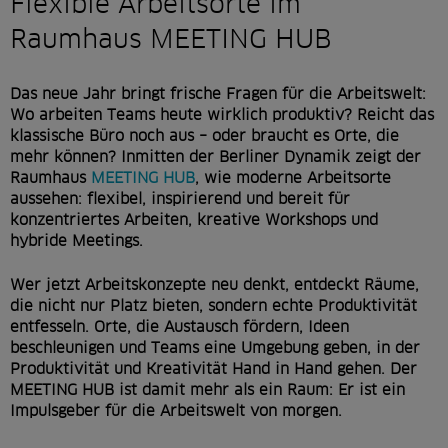
r
Flexible Arbeitsorte im
s
Raumhaus MEETING HUB
p
Das neue Jahr bringt frische Fragen für die Arbeitswelt:
r
Wo arbeiten Teams heute wirklich produktiv? Reicht das
i
klassische Büro noch aus – oder braucht es Orte, die
mehr können? Inmitten der Berliner Dynamik zeigt der
n
Raumhaus
MEETING HUB
, wie moderne Arbeitsorte
g
aussehen: flexibel, inspirierend und bereit für
konzentriertes Arbeiten, kreative Workshops und
e
hybride Meetings.
n
Wer jetzt Arbeitskonzepte neu denkt, entdeckt Räume,
die nicht nur Platz bieten, sondern echte Produktivität
entfesseln. Orte, die Austausch fördern, Ideen
beschleunigen und Teams eine Umgebung geben, in der
Produktivität und Kreativität Hand in Hand gehen. Der
MEETING HUB ist damit mehr als ein Raum: Er ist ein
Impulsgeber für die Arbeitswelt von morgen.