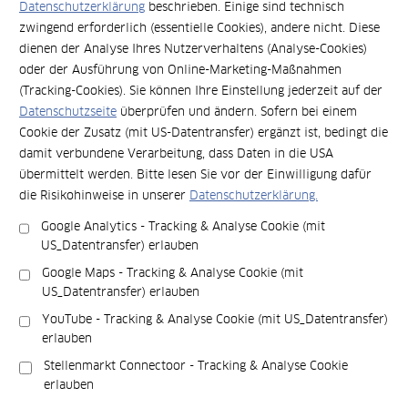
Datenschutzerklärung
beschrieben. Einige sind technisch
unterschiedlichsten Arbeitsformaten anpasst. Ob
zwingend erforderlich (essentielle Cookies), andere nicht. Diese
Besprechungen, Workshops, Teamtage oder
dienen der Analyse Ihres Nutzerverhaltens (Analyse-Cookies)
Kundentermine: Die Räume lassen sich flexibel buchen
und bieten eine Umgebung, die sowohl konzentriertes
oder der Ausführung von Online-Marketing-Maßnahmen
Arbeiten als auch kreativen Austausch unterstützt. Dank
(Tracking-Cookies). Sie können Ihre Einstellung jederzeit auf der
moderner Ausstattung sind hybride Meetings ebenso
Datenschutzseite
überprüfen und ändern. Sofern bei einem
möglich wie kreative Sessions oder fokussierte
Cookie der Zusatz (mit US-Datentransfer) ergänzt ist, bedingt die
Arbeitsphasen.
damit verbundene Verarbeitung, dass Daten in die USA
übermittelt werden. Bitte lesen Sie vor der Einwilligung dafür
Ausstattung und Nutzungsmöglichkeiten
die Risikohinweise in unserer
Datenschutzerklärung.
Google Analytics - Tracking & Analyse Cookie (mit
Moderne Präsentationstechnik für professionelle
US_Datentransfer) erlauben
Meetings und hybride Formate
Google Maps - Tracking & Analyse Cookie (mit
Variable Bestuhlung und flexible Tischformen, die sich
US_Datentransfer) erlauben
je nach Anlass umstellen lassen
Ruhige Atmosphäre für fokussierte Arbeit und
YouTube - Tracking & Analyse Cookie (mit US_Datentransfer)
erlauben
vertrauliche Gespräche
Flächen für Workshops und Gruppenarbeit, die
Stellenmarkt Connectoor - Tracking & Analyse Cookie
erlauben
kreativen Austausch fördern