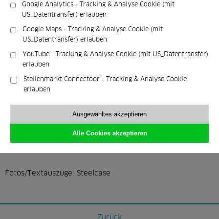
Google Analytics - Tracking & Analyse Cookie (mit
Anschauen, Platz nehmen,
US_Datentransfer) erlauben
Funktionen testen:
Testen Sie
Google Maps - Tracking & Analyse Cookie (mit
US_Datentransfer) erlauben
den Flex Perch in unserem
YouTube - Tracking & Analyse Cookie (mit US_Datentransfer)
Showroom
erlauben
Stellenmarkt Connectoor - Tracking & Analyse Cookie
Schreiben Sie uns eine E-Mail an
info@raumhaus.de
oder
erlauben
rufen Sie uns an unter:
(030) 21 50 97-55.
Wir melden
uns bei Ihnen zurück und vereinbaren einen
Ausgewähltes akzeptieren
Beratungstermin. In unserem Showroom können Sie den
Stuhl auf Herz und Nieren testen.
Alle Cookies akzeptieren
Fotos/Textauszüge: Steelcase
Zurück