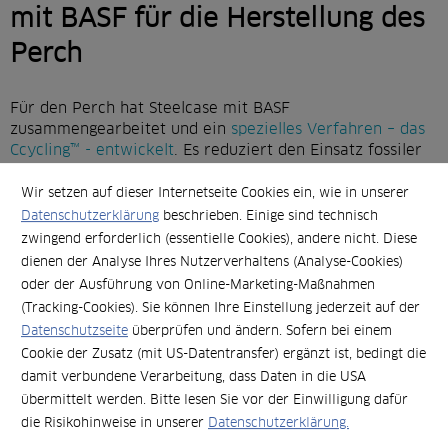
mit BASF für
die Herstellung des
Perch
Für den Perch hat Steelcase mit BASF
zusammengearbeitet und ein
spezielles Verfahren – das
Ccycling™ - entwickelt
. Es reduziert den Einsatz fossiler
Ressourcen in der Herstellung. Dieses innovative
nachhaltige Verfahren stellt einen echten
Wir setzen auf dieser Internetseite Cookies ein, wie in unserer
Richtungswechsel in Bezug auf Abfälle dar. Nachdem es
Datenschutzerklärung
beschrieben. Einige sind technisch
lange Zeit nicht möglich war, Altprodukte so zu recyceln,
zwingend erforderlich (essentielle Cookies), andere nicht. Diese
dass sie wie Rohmaterialien zur Herstellung qualitativ
dienen der Analyse Ihres Nutzerverhaltens (Analyse-Cookies)
hochwertiger Produkte verwendet werden können,
oder der Ausführung von Online-Marketing-Maßnahmen
nähert sich Steelcase mit dem neuen Verfahren diesem
(Tracking-Cookies). Sie können Ihre Einstellung jederzeit auf der
Anspruch an. Der Effekt: Die Müllmenge nehmen ab,
Datenschutzseite
überprüfen und ändern. Sofern bei einem
gleichzeitig werden fossile Ressourcen gespart, sowie
Cookie der Zusatz (mit US-Datentransfer) ergänzt ist, bedingt die
CO2-Emissionen vermeiden.
damit verbundene Verarbeitung, dass Daten in die USA
übermittelt werden. Bitte lesen Sie vor der Einwilligung dafür
die Risikohinweise in unserer
Datenschutzerklärung.