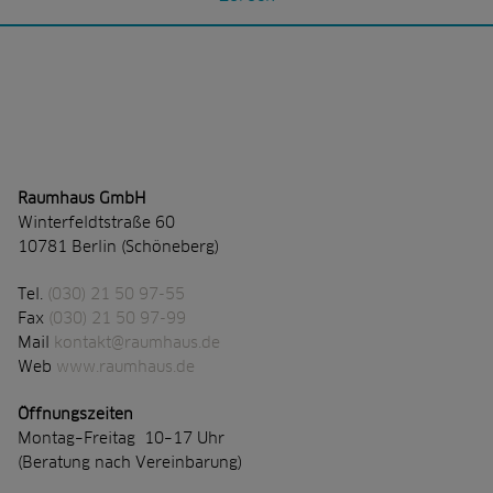
Raumhaus GmbH
Winterfeldtstraße 60
10781 Berlin (Schöneberg)
Tel.
(030) 21 50 97-55
Fax
(030) 21 50 97-99
Mail
kontakt@raumhaus.de
Web
www.raumhaus.de
Öffnungszeiten
Montag–Freitag 10–17 Uhr
(Beratung nach Vereinbarung)