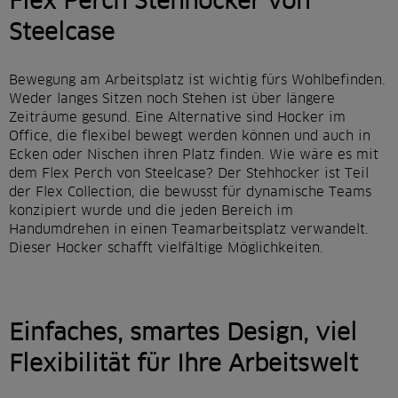
Flex Perch Stehhocker von
r
Steelcase
s
p
Bewegung am Arbeitsplatz ist wichtig fürs Wohlbefinden.
r
Weder langes Sitzen noch Stehen ist über längere
i
Zeiträume gesund. Eine Alternative sind Hocker im
Office, die flexibel bewegt werden können und auch in
n
Ecken oder Nischen ihren Platz finden. Wie wäre es mit
dem Flex Perch von Steelcase? Der Stehhocker ist Teil
g
der Flex Collection, die bewusst für dynamische Teams
e
konzipiert wurde und die jeden Bereich im
Handumdrehen in einen Teamarbeitsplatz verwandelt.
n
Dieser Hocker schafft vielfältige Möglichkeiten.
Einfaches, smartes Design, viel
Flexibilität für Ihre Arbeitswelt