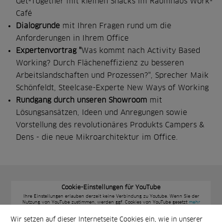
Get-Together mit kleinen Snacks im Raumhaus Work-
Café
Dialogrunde
mit Ihren Fragen rund um die
Anforderungen in Ihrem Office
Expertenvortrag "
Was kommt nach Activity Based
Working? Durch Flächeneffizienz zu besseren
Arbeitslandschaften und Prozessen?", Sprecher Maik
Schönfeldt, Steelcase-Experte New Ways of Working
Rundgang durch unseren Showroom
mit
Lösungsansätzen, Ideen und Anregungen sowie
Vorstellung des revolutionäres Produkts Campers &
Dens - die neue Mikroarchitektur im Office.
Cookie-Einstellungen für YouTube
Ihre Einstellungen erlauben derzeit keine Verbindung zu Youtube. Wenn Sie der
Nutzung von YouTube zustimmen, werden ggf. Cookies von YouTube gesetzt
mehr
erfahren
Wir setzen auf dieser Internetseite Cookies ein, wie in unserer