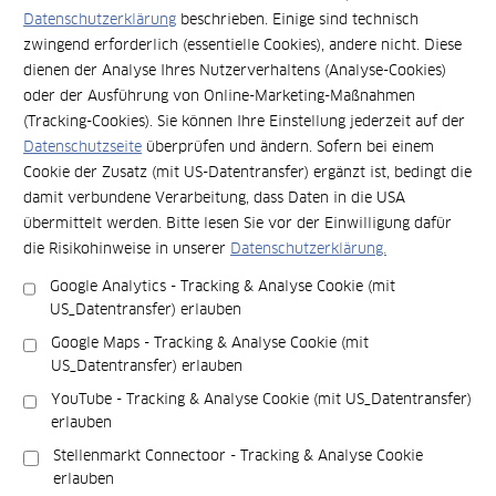
YouTube jetzt verwenden
Datenschutzerklärung
beschrieben. Einige sind technisch
zwingend erforderlich (essentielle Cookies), andere nicht. Diese
dienen der Analyse Ihres Nutzerverhaltens (Analyse-Cookies)
oder der Ausführung von Online-Marketing-Maßnahmen
(Tracking-Cookies). Sie können Ihre Einstellung jederzeit auf der
Datenschutzseite
überprüfen und ändern. Sofern bei einem
Cookie der Zusatz (mit US-Datentransfer) ergänzt ist, bedingt die
damit verbundene Verarbeitung, dass Daten in die USA
übermittelt werden. Bitte lesen Sie vor der Einwilligung dafür
Über den Sprecher Maik
die Risikohinweise in unserer
Datenschutzerklärung.
Schönfeldt
Google Analytics - Tracking & Analyse Cookie (mit
US_Datentransfer) erlauben
Google Maps - Tracking & Analyse Cookie (mit
Maik Schönfeldt ist Experte für Raumgestaltung und
US_Datentransfer) erlauben
Flächeneffizienz. Darüber hinaus ist er Business
Coach/Master of Modern Leadership und ein wahrer
YouTube - Tracking & Analyse Cookie (mit US_Datentransfer)
Nomade. Seit 2013 bereist er von seiner Heimatstadt
erlauben
Hamburg aus für Steelcase die ganze DACH Region, um
Stellenmarkt Connectoor - Tracking & Analyse Cookie
führende Organisationen bei der Entwicklung neuer
erlauben
Arbeitswelten zu unterstützen. Die Herausforderung ist