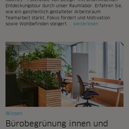
s
i
Entdeckungstour durch unser Raumlabor. Erfahren Sie,
s
n
wie ein ganzheitlich gestalteter Arbeitsraum
t
:
Teamarbeit stärkt, Fokus fördert und Motivation
r
r
sowie Wohlbefinden steigert.
weiterlesen
a
a
u
u
m
m
f
h
ü
a
r
u
v
s
e
f
r
o
a
r
n
u
s
m
t
„
a
k
Wissen
l
r
t
a
Bürobegrünung innen und
u
f