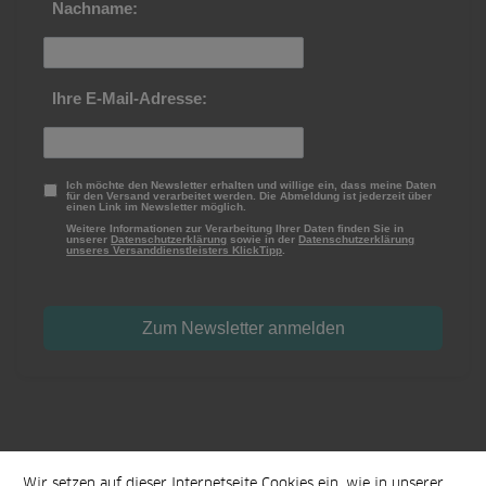
Nachname:
Ihre E-Mail-Adresse:
Ich möchte den Newsletter erhalten und willige ein, dass meine Daten
für den Versand verarbeitet werden. Die Abmeldung ist jederzeit über
einen Link im Newsletter möglich.
Weitere Informationen zur Verarbeitung Ihrer Daten finden Sie in
unserer
Datenschutzerklärung
sowie in der
Datenschutzerklärung
unseres Versanddienstleisters KlickTipp
.
Wir setzen auf dieser Internetseite Cookies ein, wie in unserer