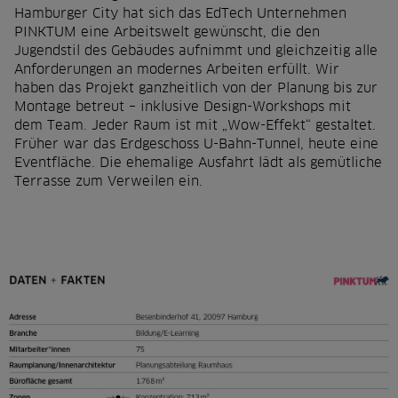
r
Hamburger City hat sich das EdTech Unternehmen
s
PINKTUM eine Arbeitswelt gewünscht, die den
Jugendstil des Gebäudes aufnimmt und gleichzeitig alle
p
Anforderungen an modernes Arbeiten erfüllt.
Wir
r
haben das Projekt ganzheitlich von der Planung bis zur
Montage betreut – inklusive Design-Workshops mit
i
dem Team. Jeder Raum ist mit „Wow-Effekt“ gestaltet.
Früher war das Erdgeschoss U-Bahn-Tunnel, heute eine
n
Eventfläche. Die ehemalige Ausfahrt lädt als gemütliche
g
Terrasse zum Verweilen ein.
e
n