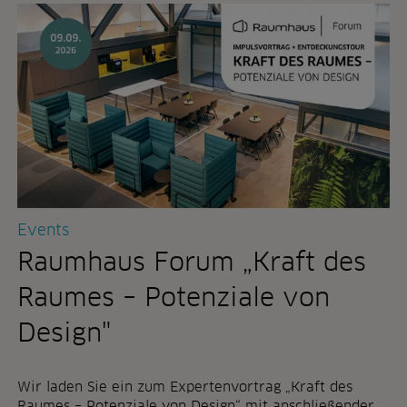
n
o
d
n
e
i
l
c
s
h
s
t
o
m
h
e
n
h
s
r
a
z
a
u
l
Events
r
d
n
e
Raumhaus Forum „Kraft des
u
r
t
i
Raumes – Potenziale von
z
h
u
k
Design"
n
b
g
e
p
r
Wir laden Sie ein zum Expertenvortrag „Kraft des
a
l
Raumes – Potenziale von Design“ mit anschließender