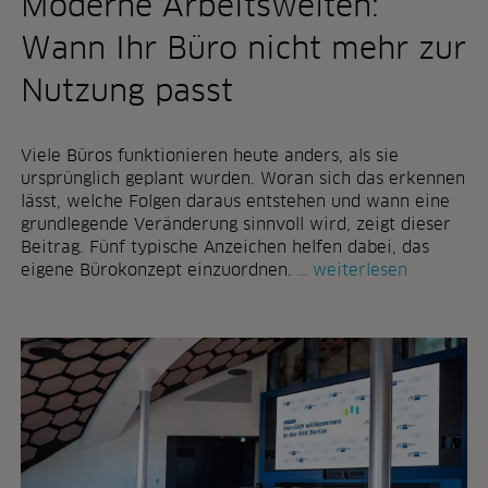
Moderne Arbeitswelten:
w
e
Wann Ihr Büro nicht mehr zur
l
c
Nutzung passt
h
e
r
Viele Büros funktionieren heute anders, als sie
ä
ursprünglich geplant wurden. Woran sich das erkennen
u
lässt, welche Folgen daraus entstehen und wann eine
m
grundlegende Veränderung sinnvoll wird, zeigt dieser
e
Beitrag. Fünf typische Anzeichen helfen dabei, das
u
m
eigene Bürokonzept einzuordnen.
weiterlesen
n
o
t
d
e
e
r
r
n
n
e
e
h
a
m
r
e
b