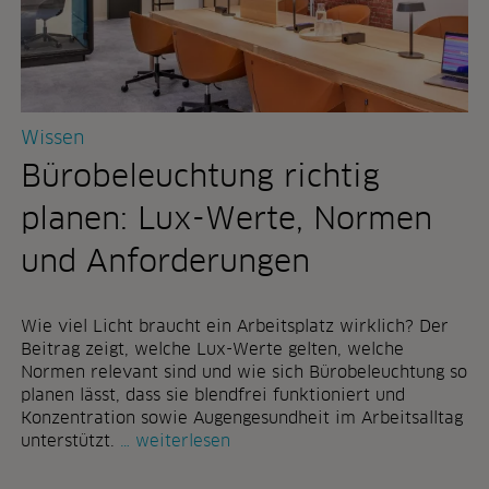
n
v
u
o
n
n
g
d
i
e
n
s
Wissen
n
i
e
g
Bürobeleuchtung richtig
n
n
u
"
planen: Lux-Werte, Normen
n
d
und Anforderungen
a
u
ß
Wie viel Licht braucht ein Arbeitsplatz wirklich? Der
e
Beitrag zeigt, welche Lux-Werte gelten, welche
n
Normen relevant sind und wie sich Bürobeleuchtung so
:
planen lässt, dass sie blendfrei funktioniert und
p
Konzentration sowie Augengesundheit im Arbeitsalltag
f
b
unterstützt.
weiterlesen
l
ü
a
r