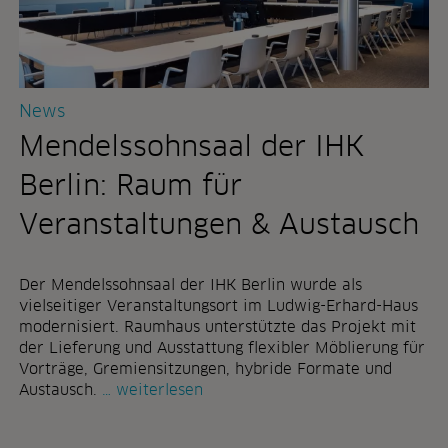
n
e
h
i
e
t
u
s
t
w
News
e
e
w
l
Mendelssohnsaal der IHK
i
t
r
e
Berlin: Raum für
k
n
l
:
Veranstaltungen & Austausch
i
w
c
a
h
n
Der Mendelssohnsaal der IHK Berlin wurde als
b
n
vielseitiger Veranstaltungsort im Ludwig-Erhard-Haus
r
i
modernisiert. Raumhaus unterstützte das Projekt mit
a
h
der Lieferung und Ausstattung flexibler Möblierung für
u
r
Vorträge, Gremiensitzungen, hybride Formate und
c
b
m
Austausch.
weiterlesen
h
ü
e
e
r
n