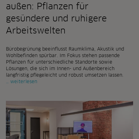
n
t
außen: Pflanzen für
g
d
e
e
gesündere und ruhigere
n
s
Arbeitswelten
&
r
a
a
u
u
s
Bürobegrünung beeinflusst Raumklima, Akustik und
m
t
Wohlbefinden spürbar. Im Fokus stehen passende
e
a
Pflanzen für unterschiedliche Standorte sowie
s
u
Lösungen, die sich im Innen- und Außenbereich
–
s
langfristig pflegeleicht und robust umsetzen lassen.
p
b
c
weiterlesen
o
ü
h
t
r
e
o
n
b
z
e
i
g
a
r
l
ü
e