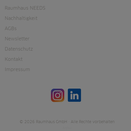
u
n
Raumhaus NEEDS
d
Nachhaltigkeit
a
n
AGBs
f
o
Newsletter
r
Datenschutz
d
e
Kontakt
r
u
Impressum
n
g
e
n
© 2026 Raumhaus GmbH · Alle Rechte vorbehalten
Archiv