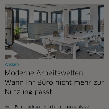
r
i
d
e
s
a
r
b
e
i
t
e
Wissen
n
:
Moderne Arbeitswelten:
w
e
Wann Ihr Büro nicht mehr zur
l
c
Nutzung passt
h
e
r
Viele Büros funktionieren heute anders, als sie