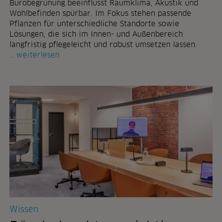
s
Bürobegrünung beeinflusst Raumklima, Akustik und
m
t
Wohlbefinden spürbar. Im Fokus stehen passende
e
a
Pflanzen für unterschiedliche Standorte sowie
s
u
Lösungen, die sich im Innen- und Außenbereich
–
s
langfristig pflegeleicht und robust umsetzen lassen.
p
b
c
weiterlesen
o
ü
h
t
r
e
o
n
b
z
e
i
g
a
r
l
ü
e
n
v
u
o
n
n
g
d
i
e
n
s
Wissen
n
i
e
g