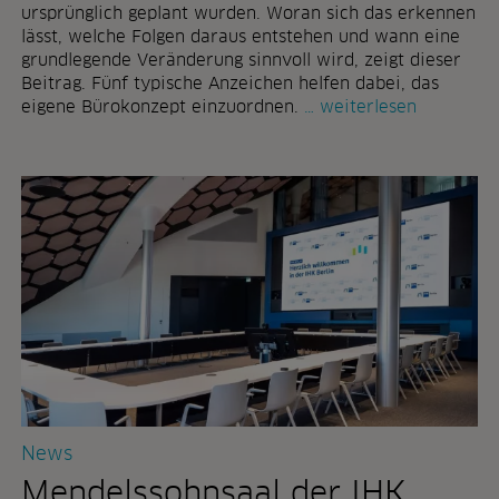
ä
ursprünglich geplant wurden. Woran sich das erkennen
u
lässt, welche Folgen daraus entstehen und wann eine
m
grundlegende Veränderung sinnvoll wird, zeigt dieser
e
Beitrag. Fünf typische Anzeichen helfen dabei, das
u
m
eigene Bürokonzept einzuordnen.
weiterlesen
n
o
t
d
e
e
r
r
n
n
e
e
h
a
m
r
e
b
n
e
h
i
e
t
u
s
t
w
News
e
e
w
l
Mendelssohnsaal der IHK