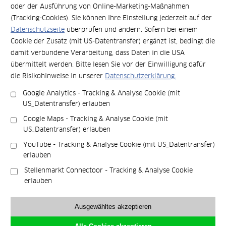
oder der Ausführung von Online-Marketing-Maßnahmen
h
s
(Tracking-Cookies). Sie können Ihre Einstellung jederzeit auf der
r
a
z
Datenschutzseite
überprüfen und ändern. Sofern bei einem
a
u
l
Cookie der Zusatz (mit US-Datentransfer) ergänzt ist, bedingt die
Events
r
d
damit verbundene Verarbeitung, dass Daten in die USA
n
e
übermittelt werden. Bitte lesen Sie vor der Einwilligung dafür
Raumhaus Forum „Kraft des
u
r
die Risikohinweise in unserer
Datenschutzerklärung.
t
i
Raumes – Potenziale von
z
Google Analytics - Tracking & Analyse Cookie (mit
h
u
US_Datentransfer) erlauben
k
Design"
n
b
Google Maps - Tracking & Analyse Cookie (mit
g
e
US_Datentransfer) erlauben
p
r
Wir laden Sie ein zum Expertenvortrag „Kraft des
YouTube - Tracking & Analyse Cookie (mit US_Datentransfer)
a
l
Raumes – Potenziale von Design“ mit anschließender
erlauben
s
i
Entdeckungstour durch unser Raumlabor. Erfahren Sie,
s
n
wie ein ganzheitlich gestalteter Arbeitsraum
Stellenmarkt Connectoor - Tracking & Analyse Cookie
t
:
Teamarbeit stärkt, Fokus fördert und Motivation
erlauben
r
r
sowie Wohlbefinden steigert.
weiterlesen
a
a
Ausgewähltes akzeptieren
u
u
m
m