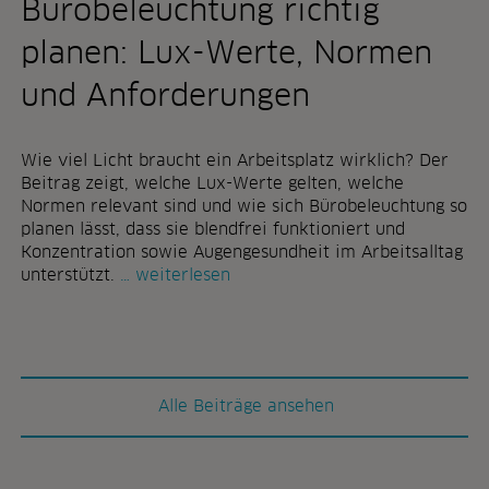
Bürobeleuchtung richtig
n
n
u
"
planen: Lux-Werte, Normen
n
d
und Anforderungen
a
u
ß
Wie viel Licht braucht ein Arbeitsplatz wirklich? Der
e
Beitrag zeigt, welche Lux-Werte gelten, welche
n
Normen relevant sind und wie sich Bürobeleuchtung so
:
planen lässt, dass sie blendfrei funktioniert und
p
Konzentration sowie Augengesundheit im Arbeitsalltag
f
b
unterstützt.
weiterlesen
l
ü
a
r
n
o
z
b
e
e
Alle Beiträge ansehen
n
l
f
e
ü
u
r
c