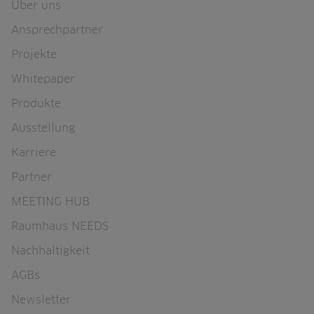
r
x
Über uns
b
-
Ansprechpartner
e
w
i
e
Projekte
t
r
s
t
Whitepaper
w
e
Produkte
e
,
l
n
Ausstellung
t
o
e
r
Karriere
n
m
Partner
e
n
MEETING HUB
u
n
Raumhaus NEEDS
d
Nachhaltigkeit
a
n
AGBs
f
o
Newsletter
r