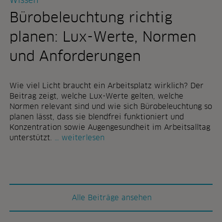
Wissen
n
i
e
g
Bürobeleuchtung richtig
n
n
u
"
planen: Lux-Werte, Normen
n
d
und Anforderungen
a
u
ß
Wie viel Licht braucht ein Arbeitsplatz wirklich? Der
e
Beitrag zeigt, welche Lux-Werte gelten, welche
n
Normen relevant sind und wie sich Bürobeleuchtung so
:
planen lässt, dass sie blendfrei funktioniert und
p
Konzentration sowie Augengesundheit im Arbeitsalltag
f
b
unterstützt.
weiterlesen
l
ü
a
r
n
o
z
b
e
e
Alle Beiträge ansehen
n
l
f
e
ü
u