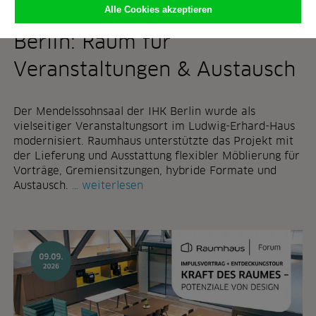
w
l
Alle Cookies akzeptieren
Mendelssohnsaal der IHK
i
t
r
e
Berlin: Raum für
k
n
l
:
Veranstaltungen & Austausch
i
w
c
a
h
n
Der Mendelssohnsaal der IHK Berlin wurde als
b
n
vielseitiger Veranstaltungsort im Ludwig-Erhard-Haus
r
i
modernisiert. Raumhaus unterstützte das Projekt mit
a
h
der Lieferung und Ausstattung flexibler Möblierung für
u
r
Vorträge, Gremiensitzungen, hybride Formate und
c
b
m
Austausch.
weiterlesen
h
ü
e
e
r
n
n
o
d
n
e
i
l
c
s
h
s
t
o