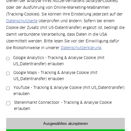
dienen der Analyse Ihres Nutzerverhaltens (Analyse-Cookies)
r
Viele Büros funktionieren heute anders, als sie
oder der Ausführung von Online-Marketing-Maßnahmen
ä
ursprünglich geplant wurden. Woran sich das erkennen
(Tracking-Cookies). Sie können Ihre Einstellung jederzeit auf der
u
lässt, welche Folgen daraus entstehen und wann eine
Datenschutzseite
überprüfen und ändern. Sofern bei einem
m
grundlegende Veränderung sinnvoll wird, zeigt dieser
Cookie der Zusatz (mit US-Datentransfer) ergänzt ist, bedingt die
e
Beitrag. Fünf typische Anzeichen helfen dabei, das
damit verbundene Verarbeitung, dass Daten in die USA
u
m
eigene Bürokonzept einzuordnen.
weiterlesen
n
o
übermittelt werden. Bitte lesen Sie vor der Einwilligung dafür
t
d
die Risikohinweise in unserer
Datenschutzerklärung.
e
e
Google Analytics - Tracking & Analyse Cookie (mit
r
r
US_Datentransfer) erlauben
n
n
e
e
Google Maps - Tracking & Analyse Cookie (mit
h
a
US_Datentransfer) erlauben
m
r
YouTube - Tracking & Analyse Cookie (mit US_Datentransfer)
e
b
erlauben
n
e
h
i
Stellenmarkt Connectoor - Tracking & Analyse Cookie
e
t
erlauben
u
s
t
w
Ausgewähltes akzeptieren
News
e
e