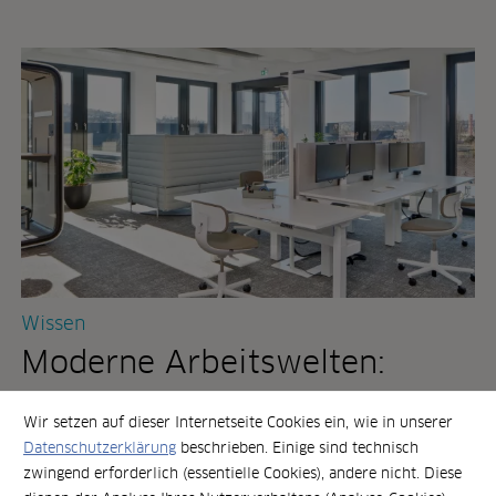
y
b
r
i
d
e
s
a
r
b
e
i
t
e
Wissen
n
:
Moderne Arbeitswelten:
w
e
Wann Ihr Büro nicht mehr zur
l
Wir setzen auf dieser Internetseite Cookies ein, wie in unserer
c
Nutzung passt
Datenschutzerklärung
beschrieben. Einige sind technisch
h
zwingend erforderlich (essentielle Cookies), andere nicht. Diese
e