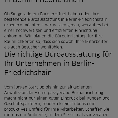
in Berlin-Friedrichshain
r
s
Ob Sie gerade ein Büro eröffnet haben oder Ihre
p
bestehende Büroausstattung in Berlin-Friedrichshain
erneuern möchten – wir wissen genau, worauf es bei
r
einer hochwertigen und effizienten Einrichtung
i
ankommt. Wir planen die Büroeinrichtung für Ihre
Räumlichkeiten so, dass sich sowohl Ihre Mitarbeiter
n
als auch Besucher wohlfühlen.
g
Die richtige Büroausstattung für
e
Ihr Unternehmen in Berlin-
n
Friedrichshain
Vom jungen Start-up bis hin zur altgedienten
Anwaltskanzlei – eine passgenaue Büroeinrichtung
macht nicht nur einen guten Eindruck bei Kunden und
Geschäftspartnern, sondern kreiert ebenso ein
produktives Umfeld für Ihre Mitarbeiter. Schaffen Sie
mit uns ein Ambiente, in dem Sie sich als souveräner