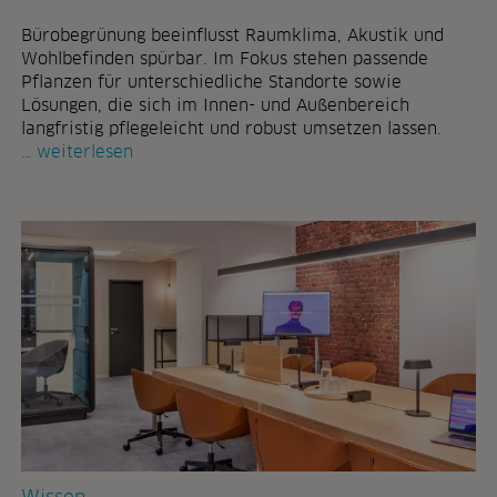
u
u
s
Bürobegrünung beeinflusst Raumklima, Akustik und
m
t
Wohlbefinden spürbar. Im Fokus stehen passende
e
a
Pflanzen für unterschiedliche Standorte sowie
s
u
Lösungen, die sich im Innen- und Außenbereich
–
s
langfristig pflegeleicht und robust umsetzen lassen.
p
b
c
weiterlesen
o
ü
h
t
r
e
o
n
b
z
e
i
g
a
r
l
ü
e
n
v
u
o
n
n
g
d
i
e
n
s