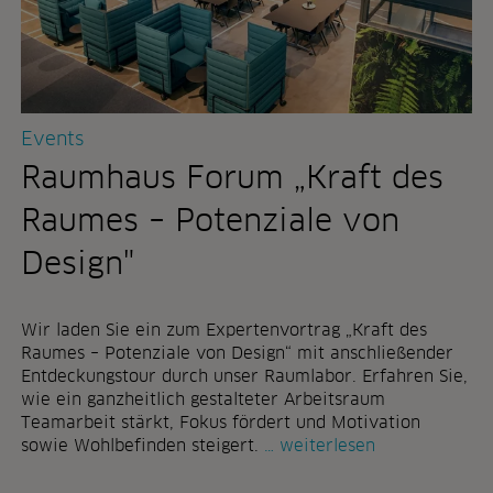
m
h
e
n
h
s
r
a
z
a
u
l
Events
r
d
n
e
Raumhaus Forum „Kraft des
u
r
t
i
Raumes – Potenziale von
z
h
u
k
Design"
n
b
g
e
p
r
Wir laden Sie ein zum Expertenvortrag „Kraft des
a
l
Raumes – Potenziale von Design“ mit anschließender
s
i
Entdeckungstour durch unser Raumlabor. Erfahren Sie,
s
n
wie ein ganzheitlich gestalteter Arbeitsraum
t
:
Teamarbeit stärkt, Fokus fördert und Motivation
r
r
sowie Wohlbefinden steigert.
weiterlesen
a
a
u
u