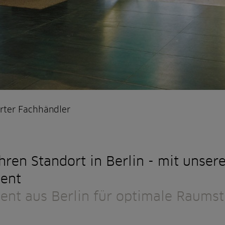
rter Fachhändler
hren Standort in Berlin - mit unse
ent
nt aus Berlin für optimale Raumst