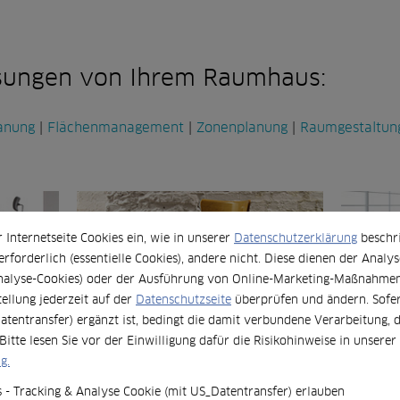
ösungen von Ihrem Raumhaus:
anung
|
Flächenmanagement
|
Zonenplanung
|
Raumgestaltun
r Internetseite Cookies ein, wie in unserer
Datenschutzerklärung
beschri
rforderlich (essentielle Cookies), andere nicht. Diese dienen der Analys
nalyse-Cookies) oder der Ausführung von Online-Marketing-Maßnahmen 
tellung jederzeit auf der
Datenschutzseite
überprüfen und ändern. Sofer
Wartung & Reparatur
Zusätzli
atentransfer) ergänzt ist, bedingt die damit verbundene Verarbeitung, 
in
Technische Betreuung und mehr
Unsere S
Bitte lesen Sie vor der Einwilligung dafür die Risikohinweise in unserer
g.
 - Tracking & Analyse Cookie (mit US_Datentransfer) erlauben