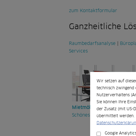
zum Kontaktformular
Ganzheitliche L
Raumbedarfsanalyse
|
Büropl
Services
Wir setzen auf diese
technisch zwingend e
Nutzerverhaltens (A
Sie können Ihre Eins
Mietmöbel
der Zusatz (mit US-D
Schönes muss nicht teuer se
übermittelt werden. 
Datenschutzerklärun
Google Analytics