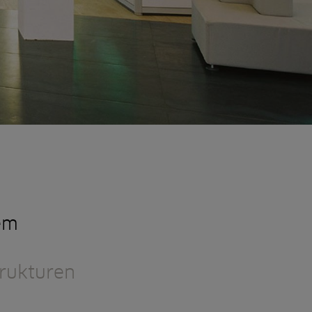
rem
rukturen