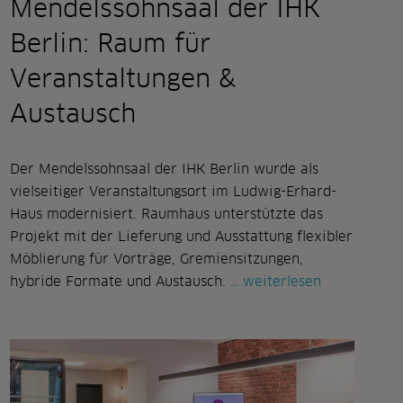
Mendelssohnsaal der IHK
Berlin: Raum für
Veranstaltungen &
Austausch
Der Mendelssohnsaal der IHK Berlin wurde als
vielseitiger Veranstaltungsort im Ludwig-Erhard-
Haus modernisiert. Raumhaus unterstützte das
Projekt mit der Lieferung und Ausstattung flexibler
Möblierung für Vorträge, Gremiensitzungen,
mendelssohn
hybride Formate und Austausch.
weiterlesen
der
ihk
berlin:
raum
für