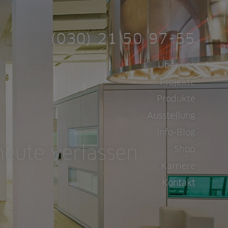
(030) 21 50 97-55
Navigation
Über uns
überspringen
Projekte
Produkte
Ausstellung
Info-Blog
heute verlassen
Shop
Karriere
Kontakt